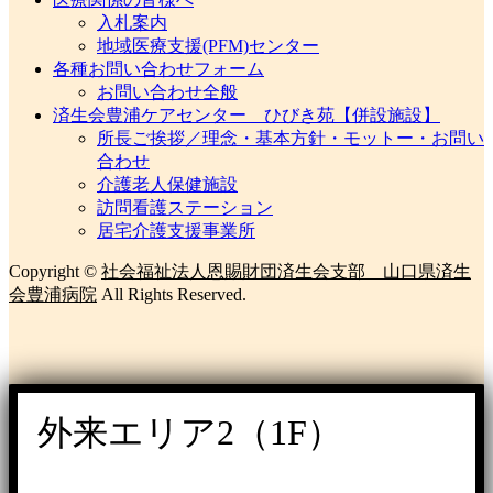
入札案内
地域医療支援(PFM)センター
各種お問い合わせフォーム
お問い合わせ全般
済生会豊浦ケアセンター ひびき苑【併設施設】
所長ご挨拶／理念・基本方針・モットー・お問い
合わせ
介護老人保健施設
訪問看護ステーション
居宅介護支援事業所
Copyright ©
社会福祉法人恩賜財団済生会支部 山口県済生
会豊浦病院
All Rights Reserved.
外来エリア2（1F）