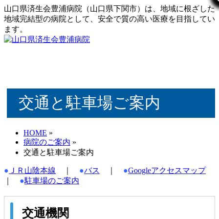
山口県済生会豊浦病院（山口県下関市）は、地域に根ざした
地域完結型の病院として、安全で質の高い医療を目指してい
ます。
交通と駐車場ご案内
HOME
»
病院のご案内
»
交通と駐車場ご案内
●
ＪＲ山陰本線
｜
●
バス
｜
●
Googleアクセスマップ
｜
●
駐車場のご案内
交通機関