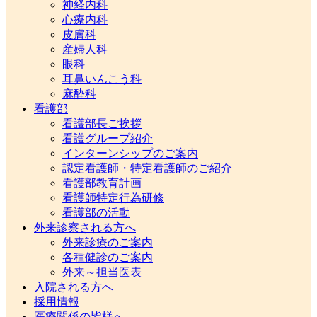
神経内科
心療内科
皮膚科
産婦人科
眼科
耳鼻いんこう科
麻酔科
看護部
看護部長ご挨拶
看護グループ紹介
インターンシップのご案内
認定看護師・特定看護師のご紹介
看護部教育計画
看護師特定行為研修
看護部の活動
外来診察される方へ
外来診療のご案内
各種健診のご案内
外来～担当医表
入院される方へ
採用情報
医療関係の皆様へ