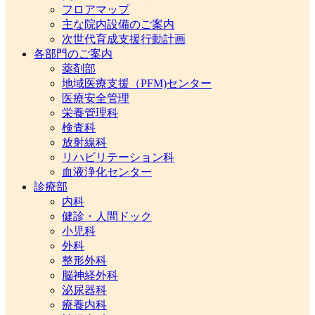
フロアマップ
主な院内設備のご案内
次世代育成支援行動計画
各部門のご案内
薬剤部
地域医療支援（PFM)センター
医療安全管理
栄養管理科
検査科
放射線科
リハビリテーション科
血液浄化センター
診療部
内科
健診・人間ドック
小児科
外科
整形外科
脳神経外科
泌尿器科
療養内科