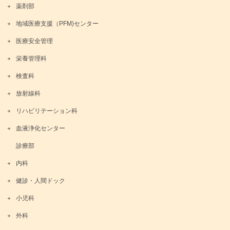
薬剤部
地域医療支援（PFM)センター
医療安全管理
栄養管理科
検査科
放射線科
リハビリテーション科
血液浄化センター
診療部
内科
健診・人間ドック
小児科
外科